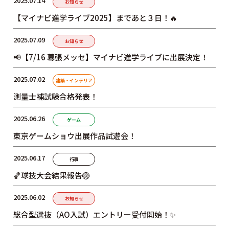
2025.07.14
お知らせ
よくあるご質問
プライバシーポリシー
【マイナビ進学ライブ2025】まであと３日！🔥
お知らせ
人事採用担当者様へ
2025.07.09
お知らせ
アクセス
お問い合わせ
📢【7/16 幕張メッセ】マイナビ進学ライブに出展決定！
教員募集
留学生の方へ
2025.07.02
建築・インテリア
WEBエントリー・
測量士補試験合格発表！
WEB出願
2025.06.26
ゲーム
東京ゲームショウ出展作品試遊会！
2025.06.17
行事
🏀球技大会結果報告🏐
〒263-0025 千葉市稲毛区穴川町386
2025.06.02
お知らせ
Tel . 043-307-1819 / Fax . 043-307-6070
総合型選抜（AO入試）エントリー受付開始！✨