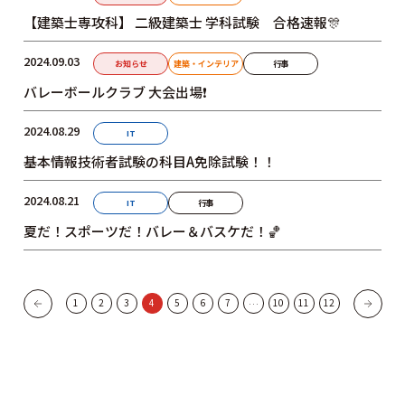
【建築士専攻科】 二級建築士 学科試験 合格速報🎊
2024.09.03
お知らせ
建築・インテリア
行事
バレーボールクラブ 大会出場❗
2024.08.29
IT
基本情報技術者試験の科目A免除試験！！
2024.08.21
IT
行事
夏だ！スポーツだ！バレー＆バスケだ！🏀
1
2
3
4
5
6
7
10
11
12
…