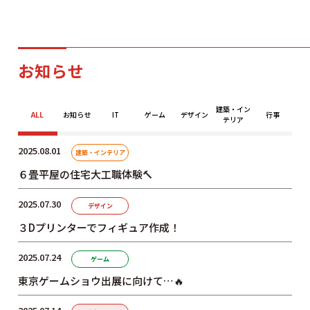
学科・コース
お知らせ
学校案内
建築・イン
ALL
お知らせ
IT
ゲーム
デザイン
行事
テリア
2025.08.01
建築・インテリア
入学案内
６畳平屋の住宅大工職体験🔨
2025.07.30
就職サポート
デザイン
３Dプリンターでフィギュア作成！
オープンキャンパス
2025.07.24
ゲーム
東京ゲームショウ出展に向けて…🔥