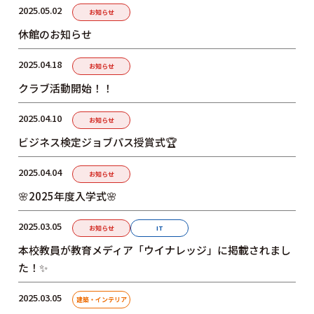
2025.05.02
お知らせ
休館のお知らせ
2025.04.18
© INTERNATIONAL TECHNICAL COLLEGE All rights reserved.
お知らせ
クラブ活動開始！！
2025.04.10
お知らせ
ビジネス検定ジョブパス授賞式🏆
2025.04.04
お知らせ
🌸2025年度入学式🌸
2025.03.05
お知らせ
IT
本校教員が教育メディア「ウイナレッジ」に掲載されまし
た！✨
2025.03.05
建築・インテリア