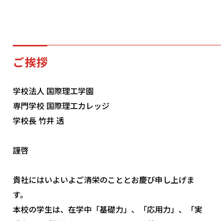
学科・コース
ご挨拶
学校案内
学校法人 国際理工学園
専門学校 国際理工カレッジ
入学案内
学校長 竹井 透
就職サポート
謹啓
貴社にはいよいよご清栄のこととお慶び申し上げま
オープンキャンパス
す。
本校の学生は、在学中「基礎力」、「応用力」、「実