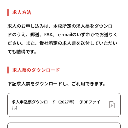
求人方法
求人のお申し込みは、本校所定の求人票をダウンロー
© INTERNATIONAL TECHNICAL COLLEGE All rights reserved.
ドのうえ、郵送、FAX、ｅ-mailのいずれかでお送りく
ださい。また、貴社所定の求人票を送付していただい
ても結構です。
求人票のダウンロード
下記求人票をダウンロードし、ご利用できます。
求人申込票ダウンロード（2027年）（PDFファイ
ル）