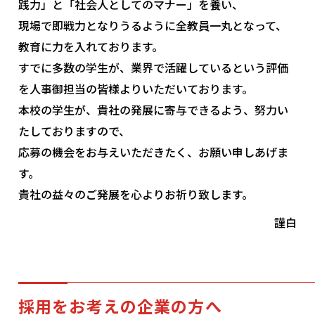
践力」と「社会人としてのマナー」を養い、
よくあるご質問
プライバシーポリシー
現場で即戦力となりうるように全教員一丸となって、
お知らせ
人事採用担当者様へ
教育に力を入れております。
すでに多数の学生が、業界で活躍しているという評価
アクセス
お問い合わせ
を人事御担当の皆様よりいただいております。
教員募集
留学生の方へ
本校の学生が、貴社の発展に寄与できるよう、努力い
WEBエントリー・
たしておりますので、
WEB出願
応募の機会をお与えいただきたく、お願い申しあげま
す。
貴社の益々のご発展を心よりお祈り致します。
謹白
〒263-0025 千葉市稲毛区穴川町386
Tel . 043-307-1819 / Fax . 043-307-6070
採用をお考えの企業の方へ