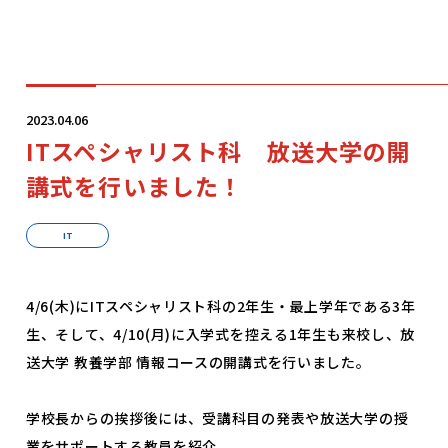
学科・コース
2023.04.06
ITスペシャリスト科 放送大学の開
学校案内
講式を行いました！
入学案内
IT
就職サポート
4/6(木)にITスペシャリスト科の2年生・最上学年である3年
生、そして、4/10(月)に入学式を控える1年生も来校し、放
送大学 教養学部 情報コースの開講式を行いました。
オープンキャンパス
学校長からの挨拶後には、受講科目の発表や放送大学の授
業をサポートする教員を紹介。