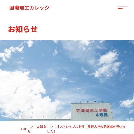
MEN
お知らせ
「来て」「見て」「体験」しよう
OPEN CAMPUS
お知ら
ITスペシャリスト科 放送大学の開講式を行いま
TOP
せ
した！
資料請求はこちらから