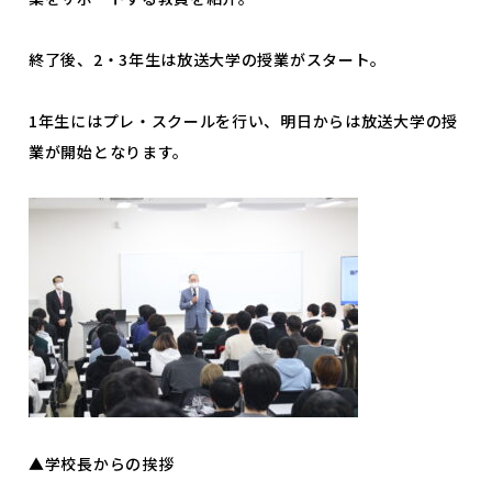
よくあるご質問
プライバシーポリシー
終了後、2・3年生は放送大学の授業がスタート。
お知らせ
人事採用担当者様へ
アクセス
お問い合わせ
1年生にはプレ・スクールを行い、明日からは放送大学の授
業が開始となります。
教員募集
留学生の方へ
WEBエントリー・
WEB出願
〒263-0025 千葉市稲毛区穴川町386
Tel . 043-307-1819 / Fax . 043-307-6070
▲学校長からの挨拶