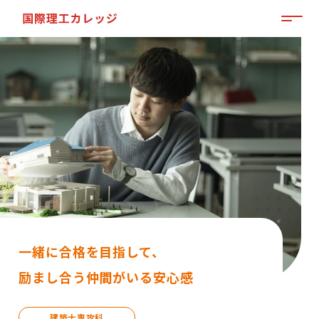
MEN
「来て」「見て」「体験」しよう
OPEN CAMPUS
一緒に合格を目指して、
励まし合う仲間がいる安心感
資料請求はこちらから
建築士専攻科