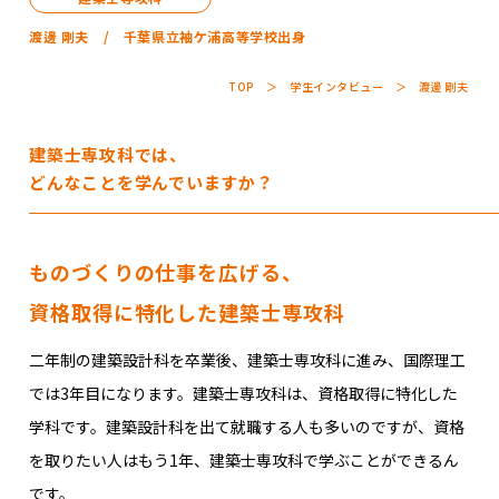
渡邊 剛夫 / 千葉県立袖ケ浦高等学校出身
TOP
学生インタビュー
渡邊 剛夫
学科・コース
建築士専攻科では、
学校案内
どんなことを学んでいますか？
入学案内
ものづくりの仕事を広げる、
資格取得に特化した建築士専攻科
就職サポート
二年制の建築設計科を卒業後、建築士専攻科に進み、国際理工
では3年目になります。建築士専攻科は、資格取得に特化した
オープンキャンパス
学科です。建築設計科を出て就職する人も多いのですが、資格
を取りたい人はもう1年、建築士専攻科で学ぶことができるん
です。