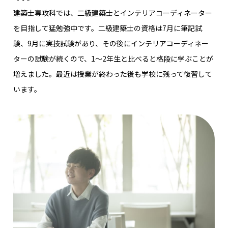
よくあるご質問
プライバシーポリシー
建築士専攻科では、二級建築士とインテリアコーディネーター
を目指して猛勉強中です。二級建築士の資格は7月に筆記試
お知らせ
人事採用担当者様へ
験、9月に実技試験があり、その後にインテリアコーディネー
アクセス
お問い合わせ
ターの試験が続くので、1～2年生と比べると格段に学ぶことが
教員募集
留学生の方へ
増えました。最近は授業が終わった後も学校に残って復習して
います。
WEBエントリー・
WEB出願
〒263-0025 千葉市稲毛区穴川町386
Tel . 043-307-1819 / Fax . 043-307-6070