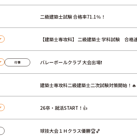
二級建築士試験 合格率71.1％！
【建築士専攻科】 二級建築士 学科試験 合格速
ア
バレーボールクラブ 大会出場❗
行事
ア
建築士専攻科二級建築士二次試験対策開始！🔥
26卒・就活START！👍
ア
球技大会１Ｈクラス優勝🏆🏀