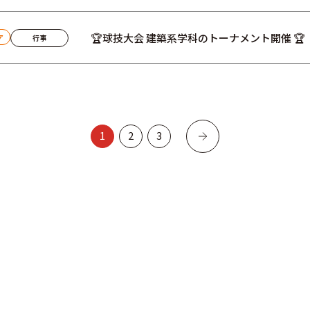
🏆球技大会 建築系学科のトーナメント開催 🏆
行事
ア
1
2
3