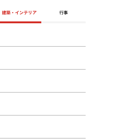
建築・インテリア
行事
よくあるご質問
プライバシーポリシー
お知らせ
人事採用担当者様へ
アクセス
お問い合わせ
教員募集
留学生の方へ
WEBエントリー・
WEB出願