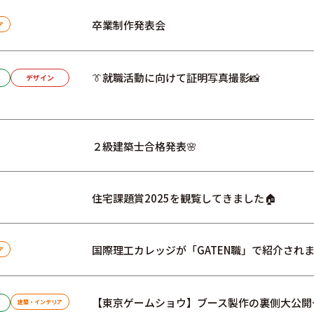
卒業制作発表会
ア
👔就職活動に向けて証明写真撮影📸
デザイン
２級建築士合格発表🌸
住宅課題賞2025を観覧してきました🏠
国際理工カレッジが「GATEN職」で紹介されま
ア
【東京ゲームショウ】ブース製作の裏側大公開…
建築・インテリア