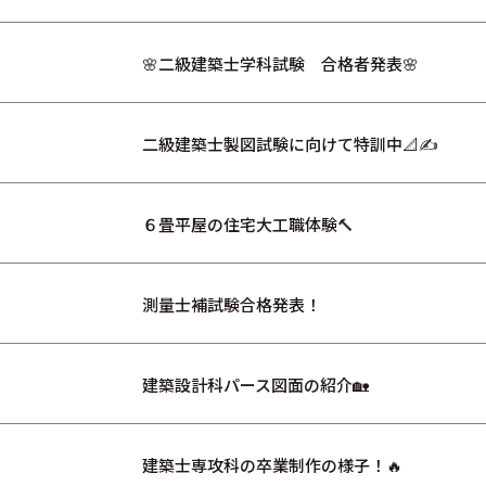
🌸二級建築士学科試験 合格者発表🌸
二級建築士製図試験に向けて特訓中📐✍
６畳平屋の住宅大工職体験🔨
測量士補試験合格発表！
建築設計科パース図面の紹介🏡
建築士専攻科の卒業制作の様子！🔥