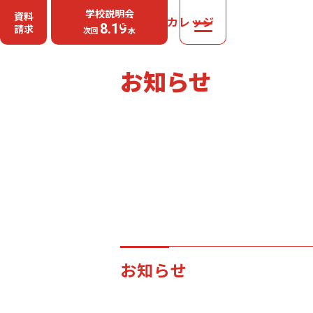
学校説明会
資料
国際理工カレッジ
MENU
8.19
請求
次回
水
お知らせ
お知らせ