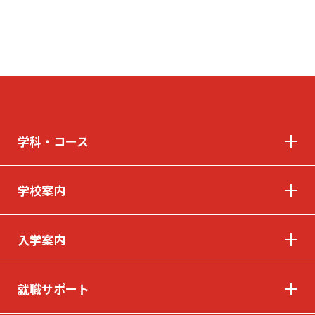
よくあるご質問
プライバシーポリシー
お知らせ
人事採用担当者様へ
アクセス
お問い合わせ
教員募集
留学生の方へ
WEBエントリー・
学科・コース
WEB出願
学校案内
入学案内
〒263-0025 千葉市稲毛区穴川町386
Tel . 043-307-1819 / Fax . 043-307-6070
就職サポート