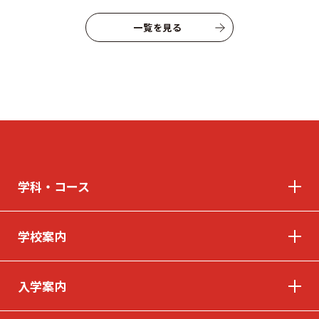
よくあるご質問
プライバシーポリシー
一覧を見る
お知らせ
人事採用担当者様へ
アクセス
お問い合わせ
教員募集
留学生の方へ
WEBエントリー・
WEB出願
学科・コース
学校案内
〒263-0025 千葉市稲毛区穴川町386
入学案内
Tel . 043-307-1819 / Fax . 043-307-6070