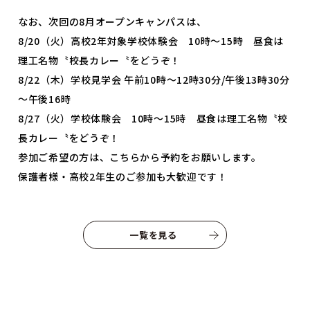
よくあるご質問
プライバシーポリシー
なお、次回の8月オープンキャンパスは、
8/20（火）高校2年対象学校体験会 10時～15時 昼食は
お知らせ
人事採用担当者様へ
理工名物〝校長カレー〝をどうぞ！
アクセス
お問い合わせ
8/22（木）学校見学会 午前10時～12時30分/午後13時30分
～午後16時
教員募集
留学生の方へ
8/27（火）学校体験会 10時～15時 昼食は理工名物〝校
WEBエントリー・
長カレー〝をどうぞ！
WEB出願
参加ご希望の方は、こちらから予約をお願いします。
保護者様・高校2年生のご参加も大歓迎です！
一覧を見る
〒263-0025 千葉市稲毛区穴川町386
Tel . 043-307-1819 / Fax . 043-307-6070