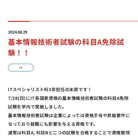
学科・コース
2024.08.29
基本情報技術者試験の科目A免除試
学校案内
験！！
IT
入学案内
ITスペシャリスト科3年担任の末原です！
就職サポート
7/28(日)にIT系国家資格の基本情報技術者試験の科目A免除
試験を学内で実施しました。
オープンキャンパス
基本情報技術者試験は企業によっては資格手当や昇級要件に
なっており就職にも影響を与える資格です。
通常は科目A, 科目Bと二つの試験を合格することで資格取得