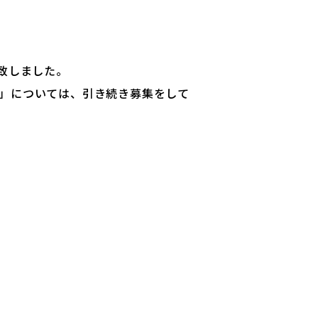
よくあるご質問
プライバシーポリシー
お知らせ
人事採用担当者様へ
致しました。
アクセス
お問い合わせ
科」については、引き続き募集をして
教員募集
留学生の方へ
WEBエントリー・
WEB出願