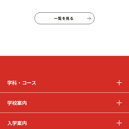
よくあるご質問
プライバシーポリシー
お知らせ
人事採用担当者様へ
一覧を見る
アクセス
お問い合わせ
教員募集
留学生の方へ
WEBエントリー・
WEB出願
学科・コース
学校案内
〒263-0025 千葉市稲毛区穴川町386
Tel . 043-307-1819 / Fax . 043-307-6070
入学案内