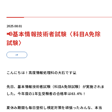
学科・コース
2025.08.01
📢基本情報技術者試験〈科目A免除
学校案内
試験〉
IT
入学案内
こんにちは！高度情報処理科の大石です💻
就職サポート
先日、基本情報技術者試験（科目A免除試験）が実施されま
オープンキャンパス
した。今年度の1年生受験者の合格率は63.4％！
夏休み期間も毎日登校し検定対策を頑張ったみんな、本当