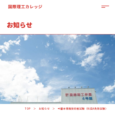
MEN
お知らせ
「来て」「見て」「体験」しよう
OPEN CAMPUS
TOP
お知らせ
📢基本情報技術者試験〈科目A免除試験〉
資料請求はこちらから