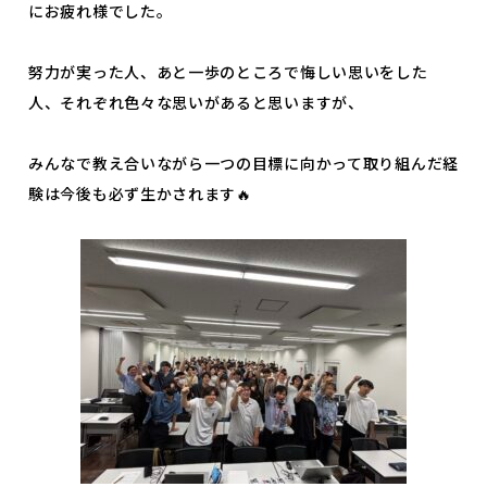
にお疲れ様でした。
よくあるご質問
プライバシーポリシー
お知らせ
人事採用担当者様へ
努力が実った人、あと一歩のところで悔しい思いをした
人、それぞれ色々な思いがあると思いますが、
アクセス
お問い合わせ
教員募集
留学生の方へ
みんなで教え合いながら一つの目標に向かって取り組んだ経
験は今後も必ず生かされます🔥
WEBエントリー・
WEB出願
〒263-0025 千葉市稲毛区穴川町386
Tel . 043-307-1819 / Fax . 043-307-6070