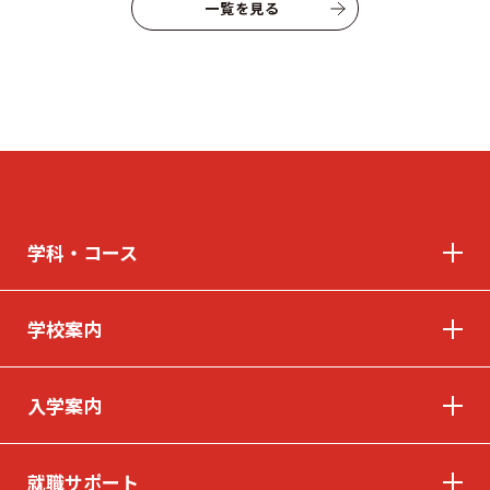
一覧を見る
よくあるご質問
プライバシーポリシー
お知らせ
人事採用担当者様へ
アクセス
お問い合わせ
教員募集
留学生の方へ
WEBエントリー・
WEB出願
学科・コース
学校案内
入学案内
〒263-0025 千葉市稲毛区穴川町386
Tel . 043-307-1819 / Fax . 043-307-6070
就職サポート