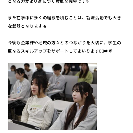
となる力がより身につく貴重な機会です✨
よくあるご質問
プライバシーポリシー
また在学中に多くの経験を積むことは、就職活動でも大き
お知らせ
人事採用担当者様へ
な武器となります🔥
アクセス
お問い合わせ
今後も企業様や地域の方々とのつながりを大切に、学生の
教員募集
留学生の方へ
更なるスキルアップをサポートしてまいります🏃‍♀️‍➡️🌟
WEBエントリー・
WEB出願
〒263-0025 千葉市稲毛区穴川町386
Tel . 043-307-1819 / Fax . 043-307-6070