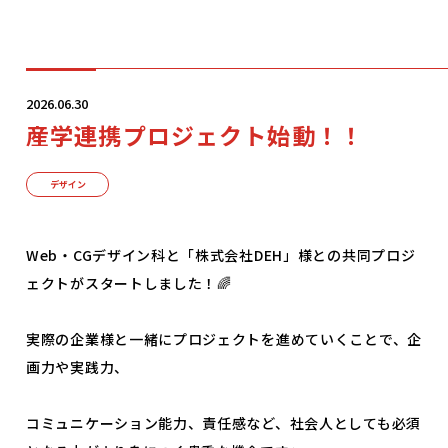
学科・コース
2026.06.30
産学連携プロジェクト始動！！
学校案内
デザイン
入学案内
Web・CGデザイン科と「株式会社DEH」様との共同プロジ
ェクトがスタートしました！🌈
就職サポート
実際の企業様と一緒にプロジェクトを進めていくことで、企
画力や実践力、
オープンキャンパス
コミュニケーション能力、責任感など、社会人としても必須