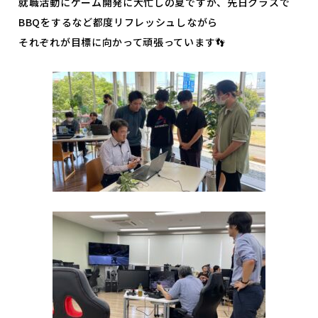
就職活動にゲーム開発に大忙しの夏ですが、先日クラスで
よくあるご質問
プライバシーポリシー
BBQをするなど都度リフレッシュしながら
それぞれが目標に向かって頑張っています👣
お知らせ
人事採用担当者様へ
アクセス
お問い合わせ
教員募集
留学生の方へ
WEBエントリー・
WEB出願
〒263-0025 千葉市稲毛区穴川町386
Tel . 043-307-1819 / Fax . 043-307-6070