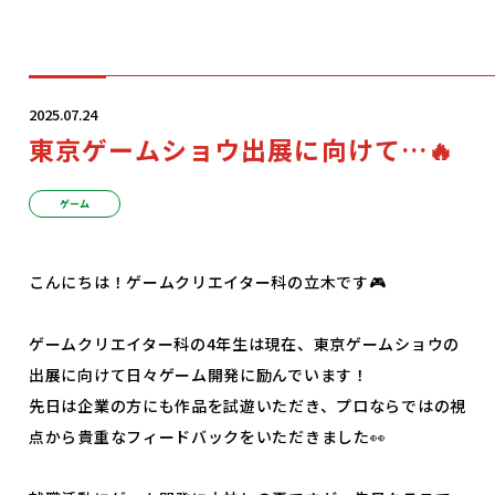
学科・コース
2025.07.24
東京ゲームショウ出展に向けて…🔥
学校案内
ゲーム
入学案内
こんにちは！ゲームクリエイター科の立木です🎮
就職サポート
ゲームクリエイター科の4年生は現在、東京ゲームショウの
出展に向けて日々ゲーム開発に励んでいます！
先日は企業の方にも作品を試遊いただき、プロならではの視
オープンキャンパス
点から貴重なフィードバックをいただきました👀