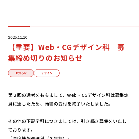
学科・コース
2025.11.10
【重要】Web・CGデザイン科 募
学校案内
集締め切りのお知らせ
入学案内
お知らせ
デザイン
就職サポート
第２回の選考をもちまして、Web・CGデザイン科は募集定
員に達したため、願書の受付を終了いたしました。
オープンキャンパス
その他の下記学科につきましては、引き続き募集をいたし
ております。
「高度情報処理科（３年制）」