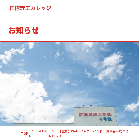
MEN
お知らせ
「来て」「見て」「体験」しよう
OPEN CAMPUS
お知ら
【重要】Web・CGデザイン科 募集締め切りの
TOP
せ
お知らせ
資料請求はこちらから