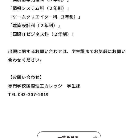
よくあるご質問
プライバシーポリシー
「情報システム科（２年制）」
「ゲームクリエイター科（3年制）」
お知らせ
人事採用担当者様へ
「建築設計科（２年制）」
アクセス
お問い合わせ
「国際ITビジネス科（２年制）」
教員募集
留学生の方へ
出願に関するお問い合わせは、学生課までお気軽にお問い
WEBエントリー・
合わせください。
WEB出願
【お問い合わせ】
専門学校国際理工カレッジ 学生課
TEL.043-307-1819
〒263-0025 千葉市稲毛区穴川町386
Tel . 043-307-1819 / Fax . 043-307-6070
一覧を見る