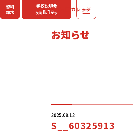
学校説明会
資料
国際理工カレッジ
MENU
8.19
請求
次回
水
お知らせ
2025.09.12
S__60325913