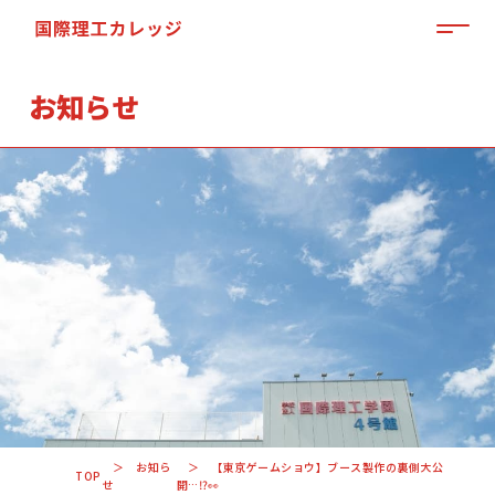
MEN
お知らせ
「来て」「見て」「体験」しよう
OPEN CAMPUS
お知ら
【東京ゲームショウ】ブース製作の裏側大公
TOP
せ
開…⁉👀
資料請求はこちらから