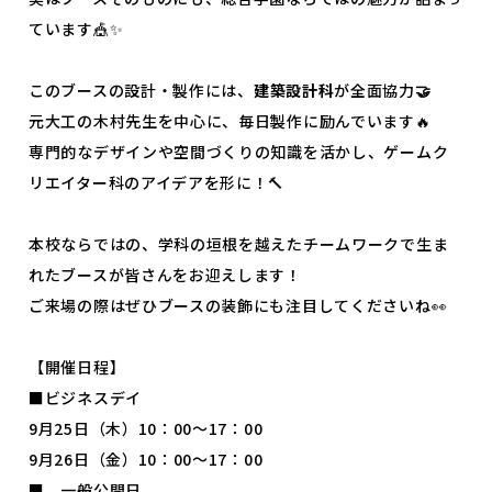
よくあるご質問
プライバシーポリシー
ています🎪✨
お知らせ
人事採用担当者様へ
このブースの設計・製作には、
建築設計科
が全面協力
🤝
アクセス
お問い合わせ
元大工の木村先生を中心に、毎日製作に励んでいます🔥
専門的なデザインや空間づくりの知識を活かし、ゲームク
教員募集
留学生の方へ
リエイター科のアイデアを形に！🔨
WEBエントリー・
WEB出願
本校ならではの、学科の垣根を越えたチームワークで生ま
れたブースが皆さんをお迎えします！
ご来場の際はぜひブースの装飾にも注目してくださいね👀
【開催日程】
■ビジネスデイ
〒263-0025 千葉市稲毛区穴川町386
9月25日（木）10：00～17：00
Tel . 043-307-1819 / Fax . 043-307-6070
9月26日（金）10：00～17：00
■ 一般公開日