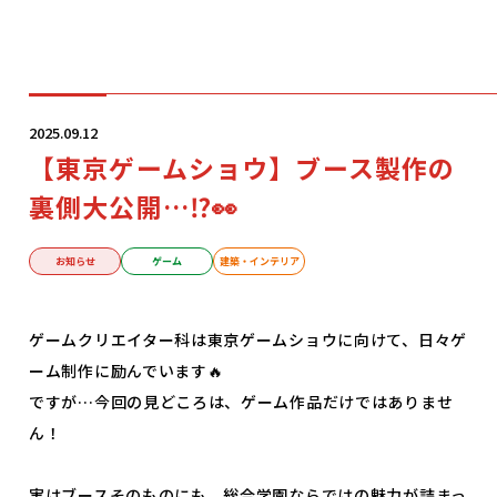
学科・コース
2025.09.12
【東京ゲームショウ】ブース製作の
学校案内
裏側大公開…⁉👀
入学案内
お知らせ
ゲーム
建築・インテリア
就職サポート
ゲームクリエイター科は東京ゲームショウに向けて、日々ゲ
ーム制作に励んでいます🔥
ですが…今回の見どころは、ゲーム作品だけではありませ
オープンキャンパス
ん！
実はブースそのものにも、総合学園ならではの魅力が詰まっ