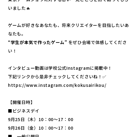
よくあるご質問
プライバシーポリシー
いました🔥
お知らせ
人事採用担当者様へ
ゲームが好きなあなたも、将来クリエイターを目指したいあ
アクセス
お問い合わせ
なたも。
“学生が本気で作ったゲーム”
をぜひ会場で体感してくださ
教員募集
留学生の方へ
い！
WEBエントリー・
WEB出願
インタビュー動画は学校公式Instagramに掲載中！
下記リンクから是非チェックしてくださいね！✅
https://www.instagram.com/kokusairikou/
【開催日時】
■ビジネスデイ
〒263-0025 千葉市稲毛区穴川町386
9月25日（木）10：00～17：00
Tel . 043-307-1819 / Fax . 043-307-6070
9月26日（金）10：00～17：00
■ 一般公開日