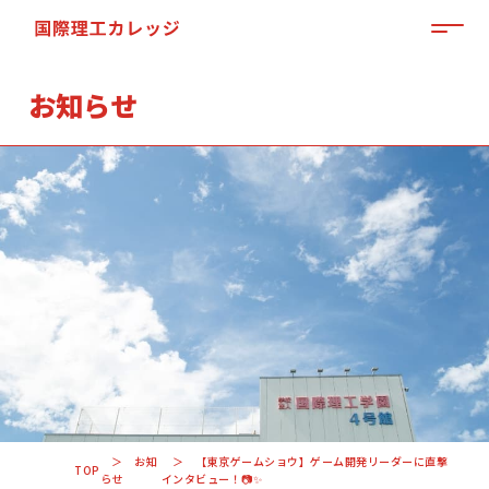
MEN
お知らせ
「来て」「見て」「体験」しよう
OPEN CAMPUS
お知
【東京ゲームショウ】ゲーム開発リーダーに直撃
TOP
らせ
インタビュー！📷✨
資料請求はこちらから