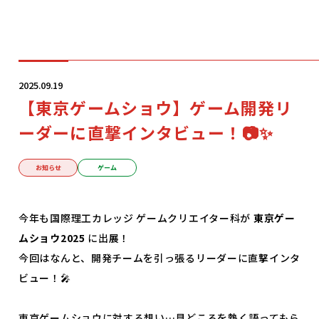
学科・コース
2025.09.19
【東京ゲームショウ】ゲーム開発リ
学校案内
ーダーに直撃インタビュー！📷✨
入学案内
お知らせ
ゲーム
就職サポート
今年も国際理工カレッジ ゲームクリエイター科が
東京ゲー
ムショウ2025
に出展！
今回はなんと、開発チームを引っ張るリーダーに直撃インタ
オープンキャンパス
ビュー！🎤
東京ゲームショウに対する想い…見どころを熱く語ってもら